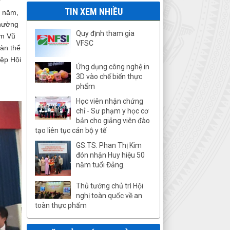
TIN XEM NHIỀU
Nghị định số 46/2026/NĐ-CP của
0 năm,
Chính phủ: Quy định chi tiết thi
thường
hành một số điều và biện pháp để
Quy định tham gia
êm Vũ
tổ chức, hướng dẫn thi hành Luật
VFSC
oàn thể
An toàn thực phẩma<>
lượt xem: 2847 | lượt tải:652
iệp Hội
Ứng dụng công nghệ in
12/2024/TT-BYT
3D vào chế biến thực
phẩm
aQuy định mới về giới hạn các
chất ô nhiễm trong thực phẩm
Học viên nhận chứng
bảo vệ sức khỏe
chỉ - Sư phạm y học cơ
lượt xem: 5520 | lượt tải:824
bản cho giảng viên đào
tạo liên tục cán bộ y tế
17/2023/TT-BYT
Thông tư số 17/2023/TT-BYT
GS.TS. Phan Thị Kim
sửa đổi, bổ sung và bãi bỏ các
đón nhận Huy hiệu 50
văn bản quy phạm pháp luật về
năm tuổi Đảng.
an toàn thực phẩm do Bộ trưởng
Bộ Y tế ban hành
Thủ tướng chủ trì Hội
lượt xem: 4516 | lượt tải:791
nghị toàn quốc về an
toàn thực phẩm
JFS-C - Version 3.0
JFS-C Tài liệu chương trình
chứng nhận