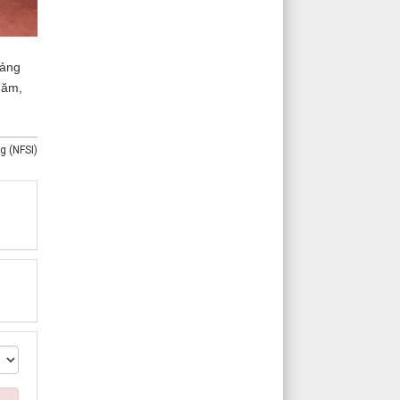
Đảng
năm,
g (NFSI)