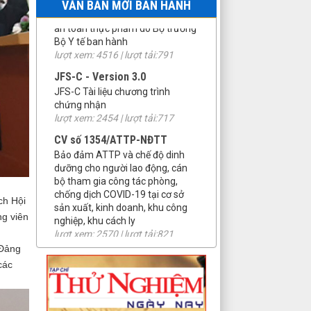
VĂN BẢN MỚI BAN HÀNH
lượt xem: 2454 | lượt tải:717
CV số 1354/ATTP-NĐTT
Bảo đảm ATTP và chế độ dinh
dưỡng cho người lao động, cán
bộ tham gia công tác phòng,
chống dịch COVID-19 tại cơ sở
sản xuất, kinh doanh, khu công
nghiệp, khu cách ly
lượt xem: 2570 | lượt tải:821
46/2026/NĐ-CP
Nghị định số 46/2026/NĐ-CP của
Chính phủ: Quy định chi tiết thi
hành một số điều và biện pháp để
ch Hội
tổ chức, hướng dẫn thi hành Luật
ng viên
An toàn thực phẩma<>
lượt xem: 2847 | lượt tải:652
 Đảng
12/2024/TT-BYT
các
aQuy định mới về giới hạn các
chất ô nhiễm trong thực phẩm
bảo vệ sức khỏe