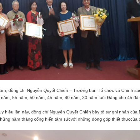
Nam, đồng chí Nguyễn Quyết Chiến – Trưởng ban Tổ chức và Chính sá
0 năm, 55 năm, 50 năm, 45 năm, 40 năm, 30 năm tuổi Đảng cho 45 đả
y hiệu lần này, đồng chí Nguyễn Quyết Chiến bày tỏ sự ghi nhận của
, những năm tháng cống hiến tâm sứcvới những đóng góp thiết thựccủa 