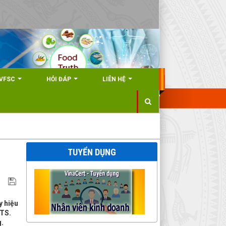
VFSC
HỎI ĐÁP
LIÊN HỆ
TUYỂN DỤNG
y hiệu
.TS.
g.
46/2026/NĐ-CP