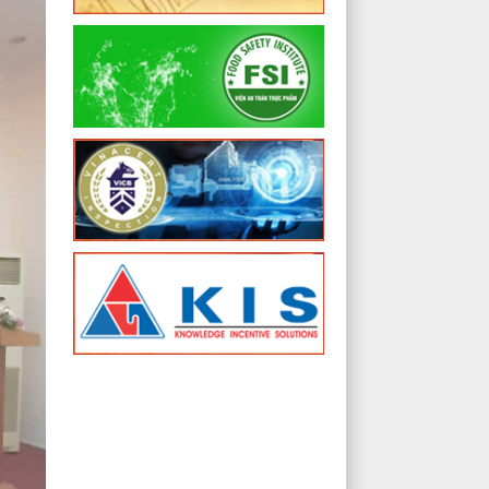
lượt xem: 5520 | lượt tải:824
17/2023/TT-BYT
Thông tư số 17/2023/TT-BYT
sửa đổi, bổ sung và bãi bỏ các
văn bản quy phạm pháp luật về
an toàn thực phẩm do Bộ trưởng
Bộ Y tế ban hành
lượt xem: 4516 | lượt tải:791
JFS-C - Version 3.0
JFS-C Tài liệu chương trình
chứng nhận
lượt xem: 2454 | lượt tải:717
CV số 1354/ATTP-NĐTT
Bảo đảm ATTP và chế độ dinh
dưỡng cho người lao động, cán
bộ tham gia công tác phòng,
chống dịch COVID-19 tại cơ sở
sản xuất, kinh doanh, khu công
nghiệp, khu cách ly
lượt xem: 2570 | lượt tải:821