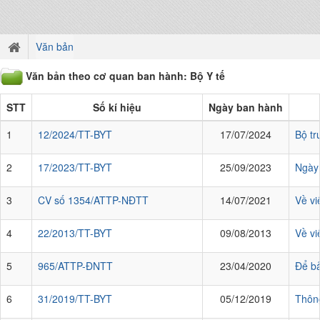
Văn bản
Văn bản theo cơ quan ban hành: Bộ Y tế
STT
Số kí hiệu
Ngày ban hành
1
12/2024/TT-BYT
17/07/2024
Bộ tr
2
17/2023/TT-BYT
25/09/2023
Ngày 
3
CV số 1354/ATTP-NĐTT
14/07/2021
Về vi
4
22/2013/TT-BYT
09/08/2013
Về vi
5
965/ATTP-ĐNTT
23/04/2020
Để bả
6
31/2019/TT-BYT
05/12/2019
Thông